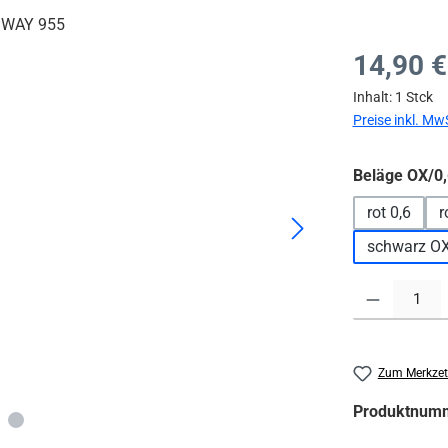
Regulärer Prei
14,90 €
Inhalt:
1 Stck
Preise inkl. Mw
Beläge OX/0,
rot 0,6
r
schwarz O
Produkt Anzahl:
Zum Merkzet
Produktnum