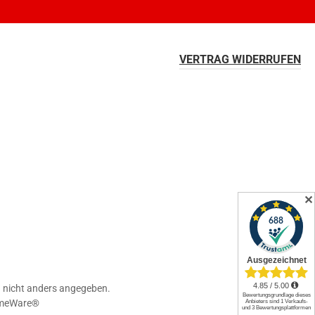
Farben invertieren
Monochrom
VERTRAG WIDERRUFEN
Niedrige Sättigung
Hohe Sättigung
Links unterstreichen
Gut lesbare Schrift
Überschriften
Animationen stoppen
hervorheben
✕
Großer Cursor
Leseführung
nicht anders angegeben.
Bilder ausblenden
Zurücksetzen
meWare®