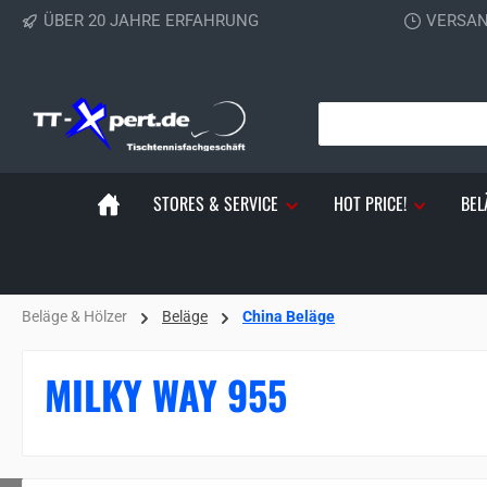
ÜBER 20 JAHRE ERFAHRUNG
VERSAN
 Hauptinhalt springen
Zur Suche springen
Zur Hauptnavigation springen
STORES & SERVICE
HOT PRICE!
BEL
Beläge & Hölzer
Beläge
China Beläge
MILKY WAY 955