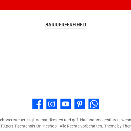
BARRIEREFREIHEIT
Facebook
Instagram
YouTube
Pinterest
WhatsApp
 Mehrwertsteuer zzgl.
Versandkosten
und ggf. Nachnahmegebühren, wenn 
T-Xpert-Tischtennis-Onlineshop - Alle Rechte vorbehalten. Theme by
The