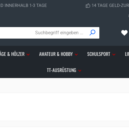
D INNERHALB 1-3 TAGE
14 TAGE GELD-ZU
ÄGE & HÖLZER
AMATEUR & HOBBY
SCHULSPORT
LI
TT-AUSRÜSTUNG