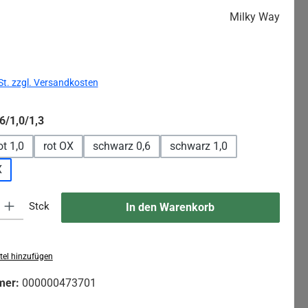
Milky Way
s:
St. zzgl. Versandkosten
auswählen
6/1,0/1,3
ot 1,0
rot OX
schwarz 0,6
schwarz 1,0
X
 Gib den gewünschten Wert ein oder benutze die Schaltflächen um die An
Stck
In den Warenkorb
tel hinzufügen
mer:
000000473701