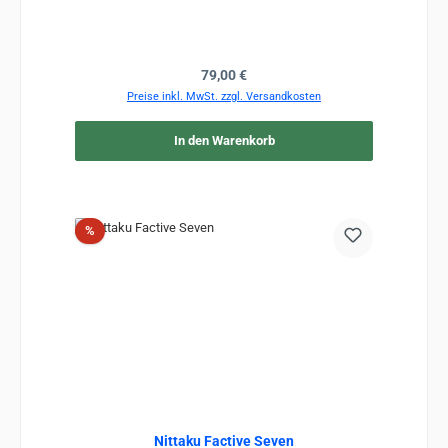
Regulärer Preis:
79,00 €
Preise inkl. MwSt. zzgl. Versandkosten
In den Warenkorb
Rabatt
%
Nittaku Factive Seven