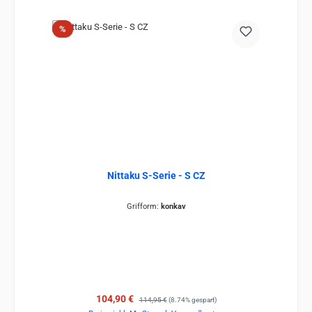
Rabatt
%
Nittaku S-Serie - S CZ
Grifform:
konkav
Verkaufspreis:
Regulärer Preis:
104,90 €
114,95 €
(8.74% gespart)