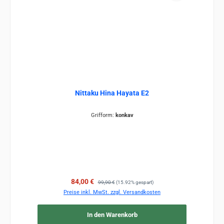
Nittaku Hina Hayata E2
Grifform:
konkav
Verkaufspreis:
Regulärer Preis:
84,00 €
99,90 €
(15.92% gespart)
Preise inkl. MwSt. zzgl. Versandkosten
In den Warenkorb