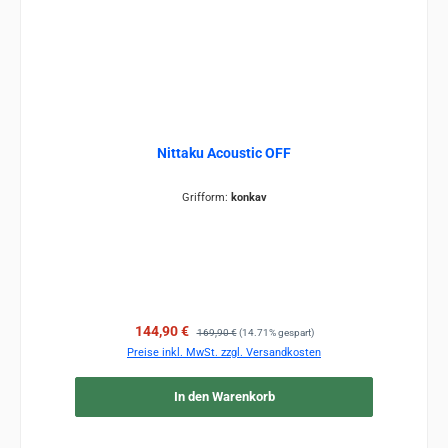
Nittaku Acoustic OFF
Grifform:
konkav
Verkaufspreis:
Regulärer Preis:
144,90 €
169,90 €
(14.71% gespart)
Preise inkl. MwSt. zzgl. Versandkosten
In den Warenkorb