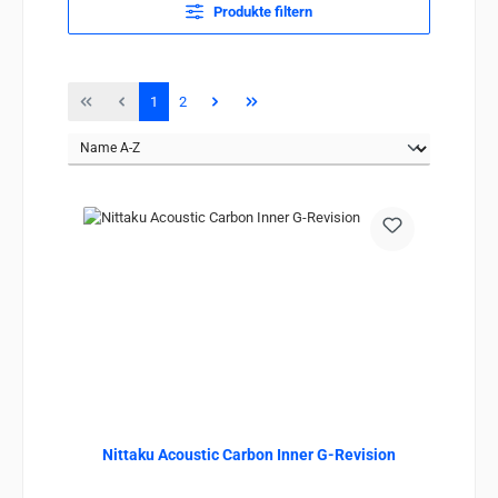
Produkte filtern
Seite
Seite
1
2
Nittaku Acoustic Carbon Inner G-Revision