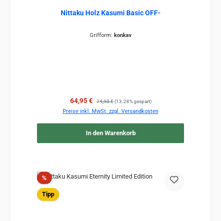
Nittaku Holz Kasumi Basic OFF-
Grifform:
konkav
Verkaufspreis:
Regulärer Preis:
64,95 €
74,90 €
(13.28% gespart)
Preise inkl. MwSt. zzgl. Versandkosten
In den Warenkorb
Rabatt
%
Tipp