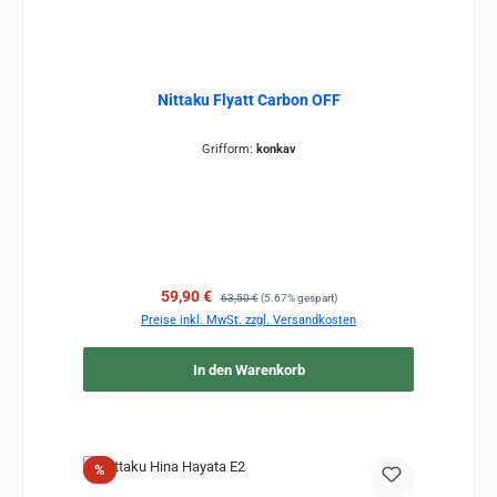
Nittaku Flyatt Carbon OFF
Grifform:
konkav
Verkaufspreis:
Regulärer Preis:
59,90 €
63,50 €
(5.67% gespart)
Preise inkl. MwSt. zzgl. Versandkosten
In den Warenkorb
Rabatt
%