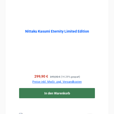
Nittaku Kasumi Eternity Limited Edition
Verkaufspreis:
Regulärer Preis:
299,90 €
349,90 €
(14.29% gespart)
Preise inkl. MwSt. zzgl. Versandkosten
In den Warenkorb