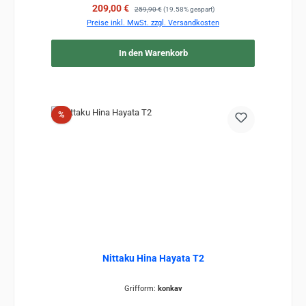
Verkaufspreis:
Regulärer Preis:
209,00 €
259,90 €
(19.58% gespart)
Preise inkl. MwSt. zzgl. Versandkosten
In den Warenkorb
Rabatt
%
Nittaku Hina Hayata T2
Grifform:
konkav