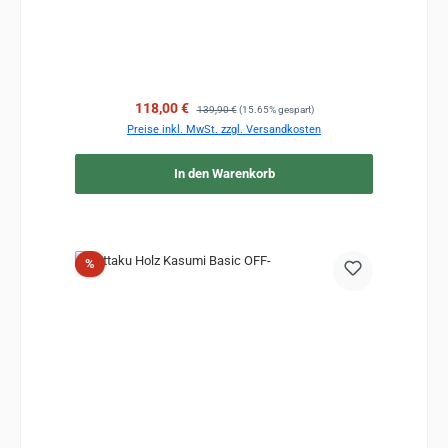
Verkaufspreis:
Regulärer Preis:
118,00 €
139,90 €
(15.65% gespart)
Preise inkl. MwSt. zzgl. Versandkosten
In den Warenkorb
Rabatt
%