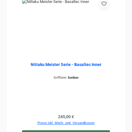
Nittaku Meister Serie - Basaltec Inner
Grifform:
konkav
Regulärer Preis:
245,00 €
Preise inkl. MwSt. zzgl. Versandkosten