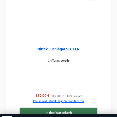
Nittaku Schläger SO-TEN
Grifform:
gerade
Verkaufspreis:
Regulärer Preis:
139,00 €
159,90 €
(13.07% gespart)
Preise inkl. MwSt. zzgl. Versandkosten
In den Warenkorb