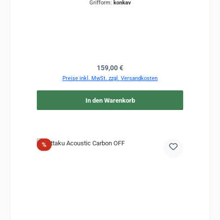
Grifform:
konkav
Regulärer Preis:
159,00 €
Preise inkl. MwSt. zzgl. Versandkosten
In den Warenkorb
Rabatt
%