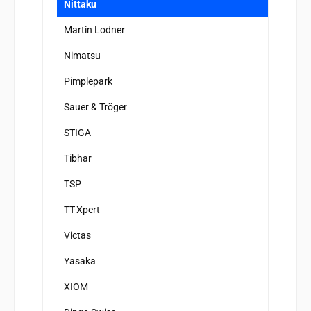
Nittaku
Martin Lodner
Nimatsu
Pimplepark
Sauer & Tröger
STIGA
Tibhar
TSP
TT-Xpert
Victas
Yasaka
XIOM