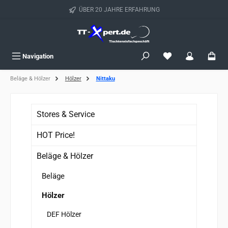
Zum Hauptinhalt springen
ÜBER 20 JAHRE ERFAHRUNG
Du hast 0 Produkte
Navigation
Beläge & Hölzer
Hölzer
Nittaku
Stores & Service
HOT Price!
Beläge & Hölzer
Beläge
Hölzer
DEF Hölzer