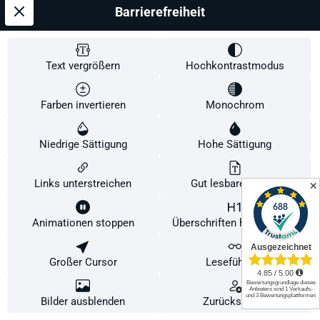
Barrierefreiheit
Text vergrößern
Hochkontrastmodus
Farben invertieren
Monochrom
Niedrige Sättigung
Hohe Sättigung
Links unterstreichen
Gut lesbare Schrift
✕
Nittaku Septear
Animationen stoppen
Überschriften hervorheben
Grifform:
konkav
Diese Website verwendet Cookies, um eine bestmögliche Erfahrung bieten zu
können.
Mehr Informationen ...
Großer Cursor
Leseführung
Konfigurieren
Nur technisch notwendige
Alle Cookies akzeptieren
Bilder ausblenden
Zurücksetzen