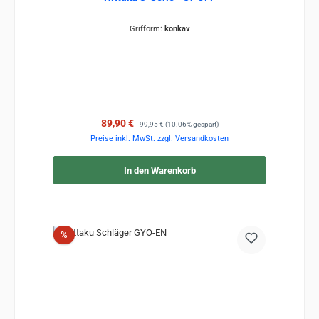
Grifform:
konkav
Verkaufspreis:
Regulärer Preis:
89,90 €
99,95 €
(10.06% gespart)
Preise inkl. MwSt. zzgl. Versandkosten
In den Warenkorb
Rabatt
%