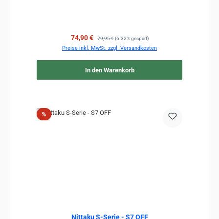
Verkaufspreis:
Regulärer Preis:
74,90 €
79,95 €
(6.32% gespart)
Preise inkl. MwSt. zzgl. Versandkosten
In den Warenkorb
Rabatt
%
Nittaku S-Serie - S7 OFF