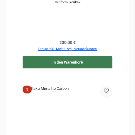
Grifform:
konkav
Regulärer Preis:
230,00 €
Preise inkl. MwSt. zzgl. Versandkosten
In den Warenkorb
Rabatt
%