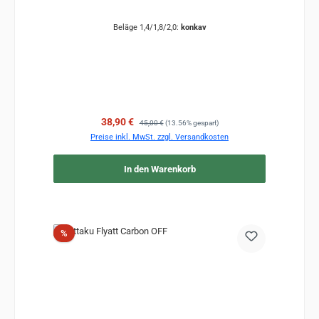
Beläge 1,4/1,8/2,0:
konkav
Verkaufspreis:
Regulärer Preis:
38,90 €
45,00 €
(13.56% gespart)
Preise inkl. MwSt. zzgl. Versandkosten
In den Warenkorb
Rabatt
%