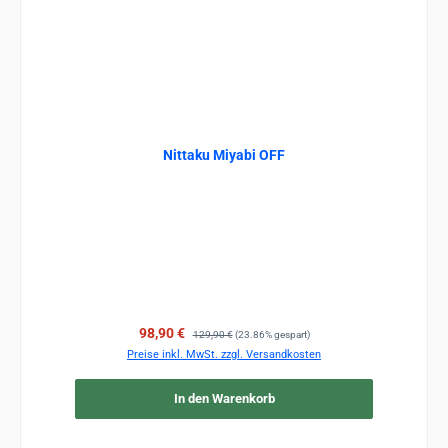
Nittaku Miyabi OFF
Verkaufspreis:
Regulärer Preis:
98,90 €
129,90 €
(23.86% gespart)
Preise inkl. MwSt. zzgl. Versandkosten
In den Warenkorb