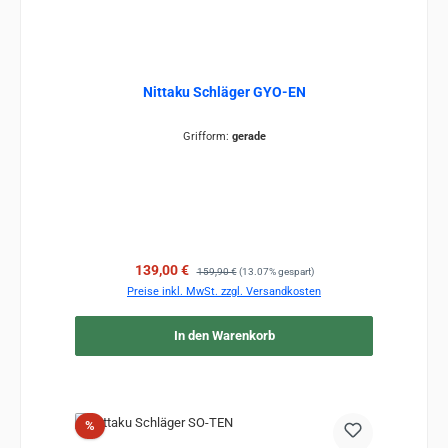
Nittaku Schläger GYO-EN
Grifform:
gerade
Verkaufspreis:
Regulärer Preis:
139,00 €
159,90 €
(13.07% gespart)
Preise inkl. MwSt. zzgl. Versandkosten
In den Warenkorb
Rabatt
%