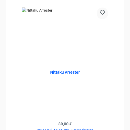
Nittaku Arrester
Regulärer Preis:
89,00 €