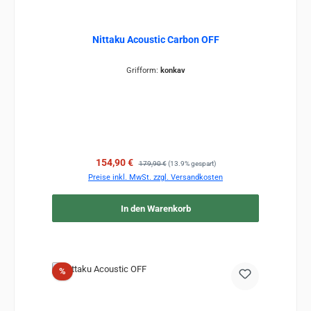
Nittaku Acoustic Carbon OFF
Grifform:
konkav
Verkaufspreis:
Regulärer Preis:
154,90 €
179,90 €
(13.9% gespart)
Preise inkl. MwSt. zzgl. Versandkosten
In den Warenkorb
Rabatt
%