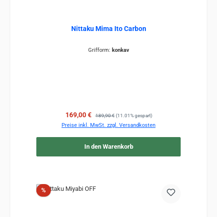
Nittaku Mima Ito Carbon
Grifform:
konkav
Verkaufspreis:
Regulärer Preis:
169,00 €
189,90 €
(11.01% gespart)
Preise inkl. MwSt. zzgl. Versandkosten
In den Warenkorb
Rabatt
%