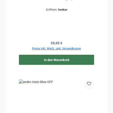
Grifform:
konkav
Regulärer Preis:
59,95 €
Preise inkl. MwSt. zzgl. Versandkosten
In den Warenkorb