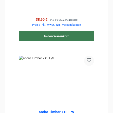
Verkaufspreis:
Regulärer Preis:
38,90 €
54,95 €
(29.21% gespart)
Preise inkl. MwSt. zzgl. Versandkosten
In den Warenkorb
andro Timber 7 OFF/S