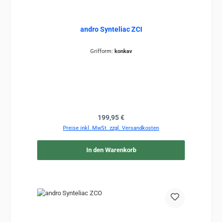
andro Synteliac ZCI
Grifform:
konkav
Regulärer Preis:
199,95 €
Preise inkl. MwSt. zzgl. Versandkosten
In den Warenkorb