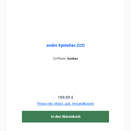
andro Synteliac ZCO
Grifform:
konkav
Regulärer Preis:
199,95 €
Preise inkl. MwSt. zzgl. Versandkosten
In den Warenkorb