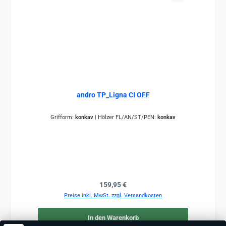
andro TP_Ligna CI OFF
Grifform:
konkav
|
Hölzer FL/AN/ST/PEN:
konkav
Regulärer Preis:
159,95 €
Preise inkl. MwSt. zzgl. Versandkosten
In den Warenkorb