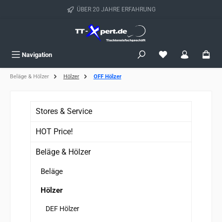
Zum Hauptinhalt springen
ÜBER 20 JAHRE ERFAHRUNG
Du hast 0 Produkte
Navigation
Beläge & Hölzer
Hölzer
OFF Hölzer
Stores & Service
HOT Price!
Beläge & Hölzer
Beläge
Hölzer
DEF Hölzer