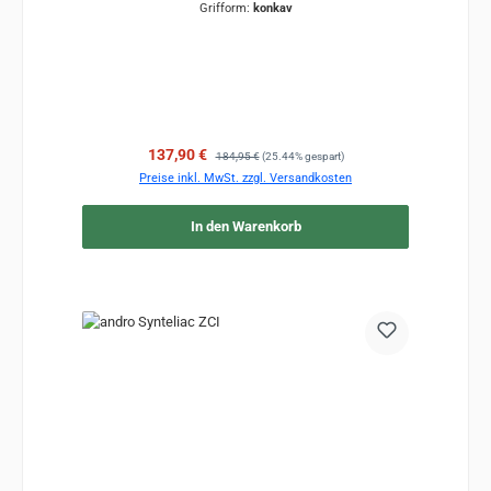
Grifform:
konkav
Verkaufspreis:
Regulärer Preis:
137,90 €
184,95 €
(25.44% gespart)
Preise inkl. MwSt. zzgl. Versandkosten
In den Warenkorb