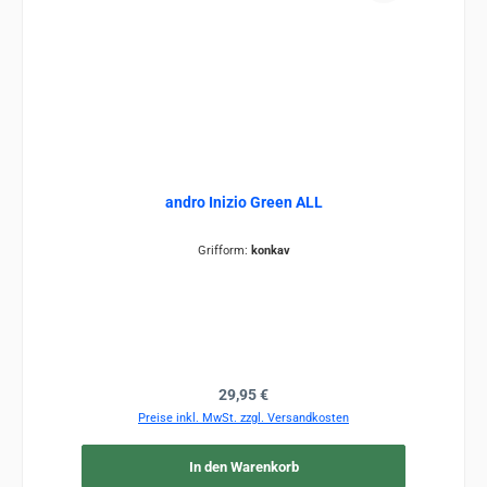
andro Inizio Green ALL
Grifform:
konkav
Regulärer Preis:
29,95 €
Preise inkl. MwSt. zzgl. Versandkosten
In den Warenkorb