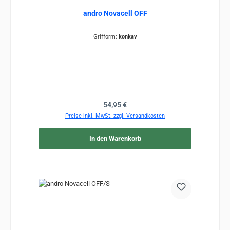
andro Novacell OFF
Grifform:
konkav
Regulärer Preis:
54,95 €
Preise inkl. MwSt. zzgl. Versandkosten
In den Warenkorb