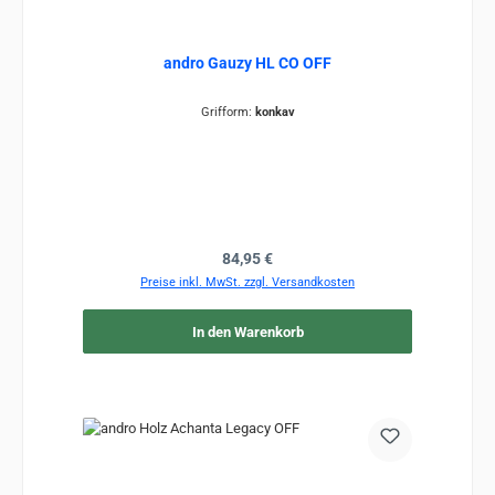
andro Gauzy HL CO OFF
Grifform:
konkav
Regulärer Preis:
84,95 €
Preise inkl. MwSt. zzgl. Versandkosten
In den Warenkorb