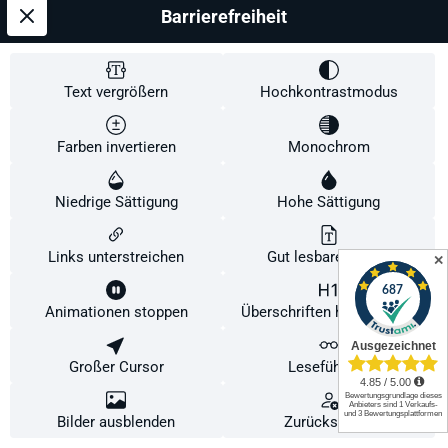
Barrierefreiheit
Text vergrößern
Hochkontrastmodus
Farben invertieren
Monochrom
Niedrige Sättigung
Hohe Sättigung
Links unterstreichen
Gut lesbare Schrift
✕
andro TP_Ligna CO OFF
Animationen stoppen
Überschriften hervorheben
Grifform:
konkav
|
Hölzer FL/AN/ST/PEN:
konkav
Diese Website verwendet Cookies, um eine bestmögliche Erfahrung bieten zu
können.
Mehr Informationen ...
Großer Cursor
Leseführung
Konfigurieren
Nur technisch notwendige
Alle Cookies akzeptieren
Bilder ausblenden
Zurücksetzen