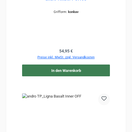
Grifform:
konkav
Regulärer Preis:
54,95 €
Preise inkl. MwSt. zzgl. Versandkosten
In den Warenkorb