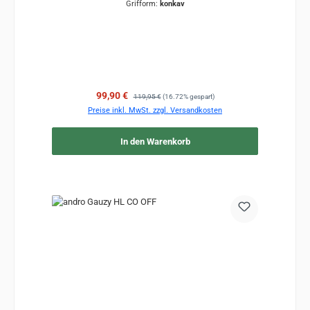
Grifform:
konkav
Verkaufspreis:
Regulärer Preis:
99,90 €
119,95 €
(16.72% gespart)
Preise inkl. MwSt. zzgl. Versandkosten
In den Warenkorb