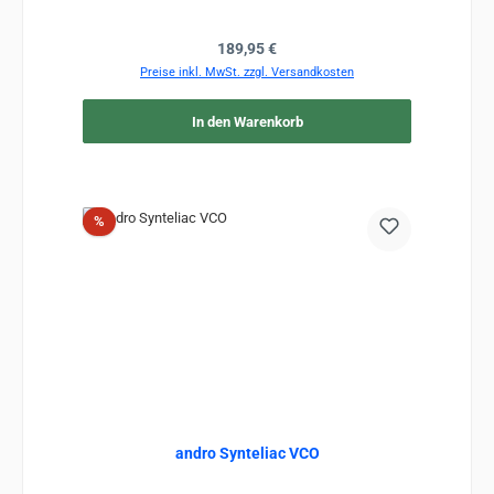
Regulärer Preis:
189,95 €
Preise inkl. MwSt. zzgl. Versandkosten
In den Warenkorb
Rabatt
%
andro Synteliac VCO