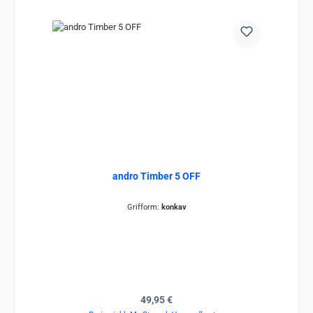
andro Timber 5 OFF
Grifform:
konkav
Regulärer Preis:
49,95 €