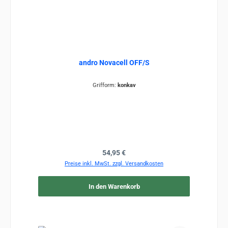
andro Novacell OFF/S
Grifform:
konkav
Regulärer Preis:
54,95 €
Preise inkl. MwSt. zzgl. Versandkosten
In den Warenkorb