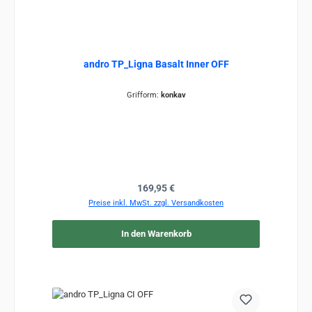
andro TP_Ligna Basalt Inner OFF
Grifform:
konkav
Regulärer Preis:
169,95 €
Preise inkl. MwSt. zzgl. Versandkosten
In den Warenkorb