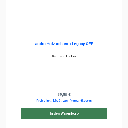
andro Holz Achanta Legacy OFF
Grifform:
konkav
Regulärer Preis:
59,95 €
Preise inkl. MwSt. zzgl. Versandkosten
In den Warenkorb