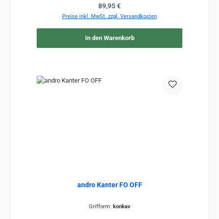
Regulärer Preis:
89,95 €
Preise inkl. MwSt. zzgl. Versandkosten
In den Warenkorb
andro Kanter FO OFF
Grifform:
konkav