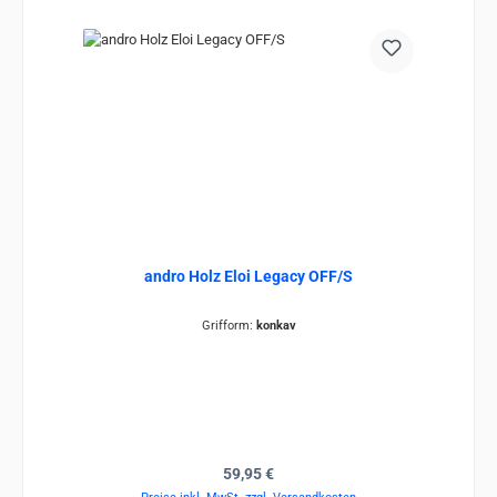
andro Holz Eloi Legacy OFF/S
Grifform:
konkav
Regulärer Preis:
59,95 €