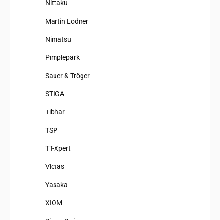
Nittaku
Martin Lodner
Nimatsu
Pimplepark
Sauer & Tröger
STIGA
Tibhar
TSP
TT-Xpert
Victas
Yasaka
XIOM