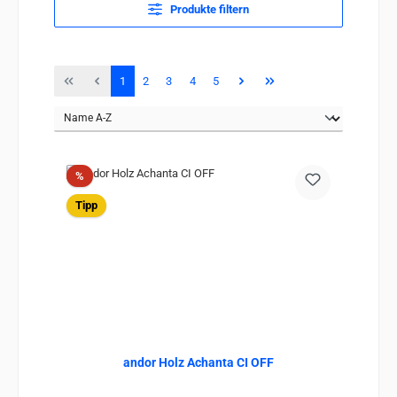
Produkte filtern
Seite
Seite
Seite
Seite
Seite
1
2
3
4
5
Rabatt
%
Tipp
andor Holz Achanta CI OFF