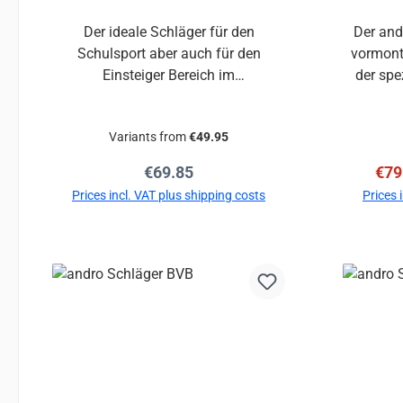
Der ideale Schläger für den
Der and
Schulsport aber auch für den
vormonti
Einsteiger Bereich im
der spe
Verein.Versehen mit einem kürzeren
und ambit
und schmalen Griff, ist der
wurde. 
Variants from
€49.95
Schulsport KID-3 auch für die
präzise
jüngsten Spieler einfach zu
den leis
Regular price:
Sale
€69.85
€79
handhaben.ITTF-zugelassene andro
Bel
Prices incl. VAT plus shipping costs
Prices 
Power 3-Beläge ermöglichen erste
Gleichg
Topspins und unterstützen die
Spin 
Add to shopping cart
A
Technikschulung.Erstklassiges
gewähr
Preis-Leistungs-Verhältnis!
andro i
(kon
vielsei
ide
spinori
Balanc
Dynam