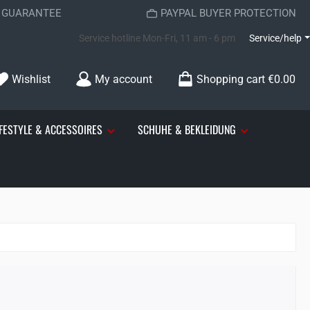
K GUARANTEE
PAYPAL BUYER PROTECTION
Service hotline
Mon-Fri, 11 am - 6 pm
Service/help
You have 0 wishlist items
Wishlist
My account
Shopping cart
€0.00
IFESTYLE & ACCESSOIRES
SCHUHE & BEKLEIDUNG