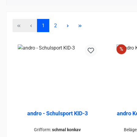
Page
Page
1
2
Disco
%
andro - Schulsport KID-3
andro K
Grifform:
schmal konkav
Beläge