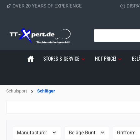
OVER 20 YEARS OF EXPERIENCE
DISPA
p to main content
Skip to search
Skip to main navigation
STORES & SERVICE
HOT PRICE!
BEL
Schulsport
Schläger
Manufacturer
Beläge Bunt
Grifform