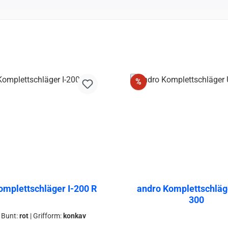
unt
Discount
%
omplettschläger I-200 R
andro Komplettschlä
300
 Bunt:
rot
|
Grifform:
konkav