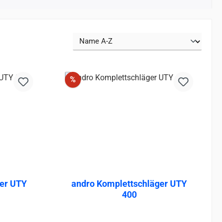
Discount
%
ger UTY
andro Komplettschläger UTY
400