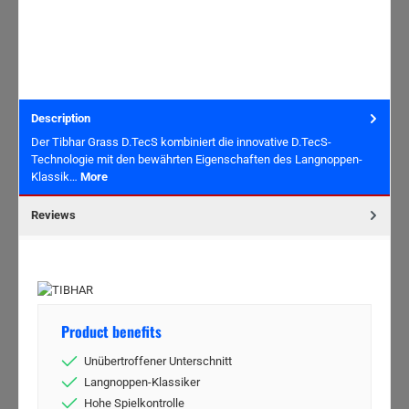
Description
Der Tibhar Grass D.TecS kombiniert die innovative D.TecS-
Technologie mit den bewährten Eigenschaften des Langnoppen-
Klassik…
More
Reviews
Product benefits
Unübertroffener Unterschnitt
Langnoppen-Klassiker
Hohe Spielkontrolle