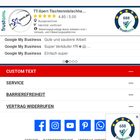
Increase text size
High contrast mode
CUSTOM TEXT
Invert page colors
Monochrome
SERVICE
BARRIEREFREIHEIT
Low Saturation
High Saturation
VERTRAG WIDERRUFEN
Underline links
Readable font
✕
Facebook
Instagram
YouTube
Pinterest
WhatsApp
Disable animations
Highlight Headings