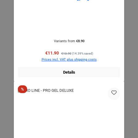
Variants from
€8.90
Sale price:
Regular price:
€11.90
€13.90
(14.39% saved)
Prices incl. VAT plus shipping costs
Details
Discount
%