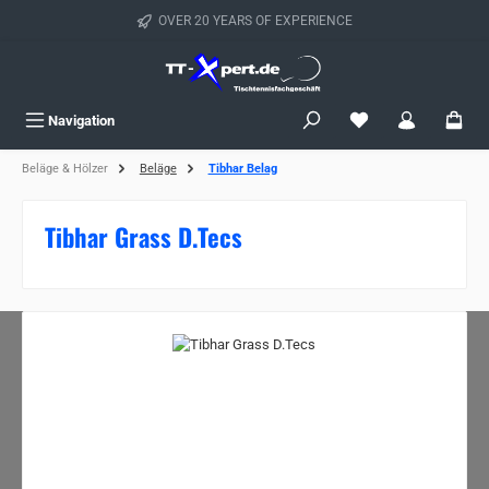
Skip to main content
OVER 20 YEARS OF EXPERIENCE
Navigation
Beläge & Hölzer
Beläge
Tibhar Belag
Tibhar Grass D.Tecs
Skip image gallery