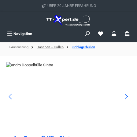
Zum Hauptinhalt springen
ÜBER 20 JAHRE ERFAHRUNG
Navigation
TT-Ausrüstung
Taschen + Hüllen
Schlägerhüllen
Bildergalerie überspringen