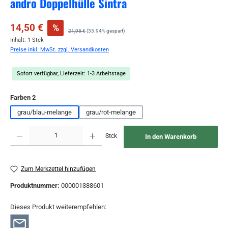
andro Doppelhülle Sintra
Verkaufspreis:
14,50 €
%
Regulärer Preis:
21,95 €
(33.94% gespart)
Inhalt:
1 Stck
Preise inkl. MwSt. zzgl. Versandkosten
Sofort verfügbar, Lieferzeit: 1-3 Arbeitstage
auswählen
Farben 2
grau/blau-melange
grau/rot-melange
Produkt Anzahl: Gib den gewünschten Wert ein oder benutze die Schaltflächen um die 
Stck
In den Warenkorb
Zum Merkzettel hinzufügen
Produktnummer:
000001388601
Dieses Produkt weiterempfehlen: