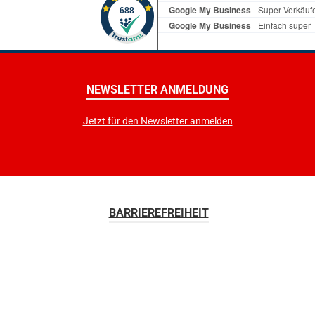
g mit Kindern durchführen?
Gegners Balltreffpunkt bei
inden Sie alle hier im
Schnittbällen und
tales Training für Kinder"!
BlockbällenHighlight:
eg positives Presse-Echo
Schlagtechniken werden auch aus
nächster Nähe in Superzei
NEWSLETTER ANMELDUNG
 helfen Eltern, Lehrern und
aus verschiedene
ermaßen, die
Kamerapositionen gezeigt. Es
Jetzt für den Newsletter anmelden
vation ihrer Kinder zu
entgeht dir kein Detail und
gern«Lehrer und Schule
in der Folge Alles umsetze
eute»Mit Spaß zum
ist in 10 verschiedenen 
«Frankfurter Neue Presse
verfügbar, sodass alle S
 Pana vermittelt in diesem
weltweit den Zugang zu d
BARRIEREFREIHEIT
Trainingsinhalte, die die
erhalten.Ziel der Noppenbib
ntration bei Kindern und
dich zu einem kompletteren
ugendlichen optimal
Noppenspieler auszubil
ern«Deutsche Tennis-
kannst dir die DVD zu jede
ng»Anhand von Übungen
überall anschauen und di
lbstbewusstsein
perfekt auf jedes Tischtennis-