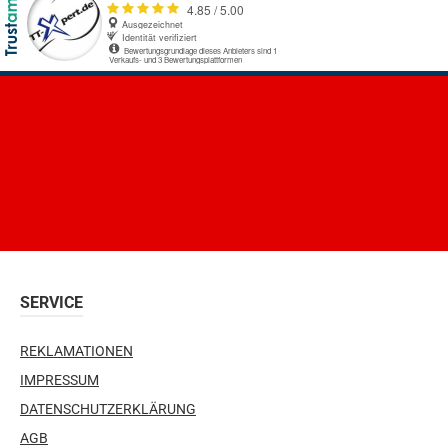
der VHS im Landkreis Erding. Er ist
Trainin
ehemaliger Bayerischer
Die Antworten f
Landestrainer (BTTV) und
Buch "Men
Gründungs- und Ehrenmitglied des
Durchw
Verbandes Deutscher
zum Buch:»Die vorgestellten
Tischtennistrainer (VDTT).Gunter
Methoden
Straub ist Diplom-Soziologe und
Trainern gleich
Sportwissenschaftsjournalist.
Moti
Straub ist langjähriges
stei
Redaktionsmitglied des Verbandes
h
Deutscher Tischtennistrainer
Erfolg
(VDTT).ISBN 978-3-7780-2660-1224
»Johanna
SERVICE
Seiten
Buch 
Konze
REKLAMATIONEN
J
steig
IMPRESSUM
Zeitu
DATENSCHUTZERKLÄRUNG
können Sie das Se
AGB