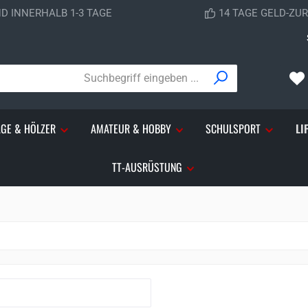
D INNERHALB 1-3 TAGE
14 TAGE GELD-ZU
ÄGE & HÖLZER
AMATEUR & HOBBY
SCHULSPORT
LI
TT-AUSRÜSTUNG