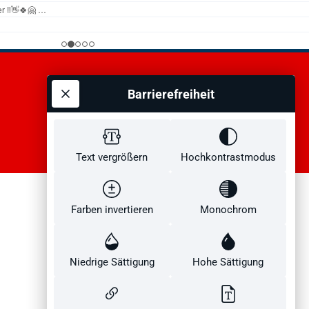
 Topspins,
Alle
tlupe und
Barrierefreiheit
n
 du kannst
n.Die DVD
Text vergrößern
Hochkontrastmodus
Sprachen
pieler
em Wissen
VERTRAG WIDERRUFEN
Farben invertieren
Monochrom
el ist es,
den.Du
Niedrige Sättigung
Hohe Sättigung
r Zeit und
ch damit