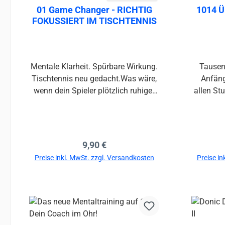
Durchschnittliche Bewertung von
01 Game Changer - RICHTIG
1014 Ü
FOKUSSIERT IM TISCHTENNIS
Mentale Klarheit. Spürbare Wirkung.
Tausen
Tischtennis neu gedacht.Was wäre,
Anfäng
wenn dein Spieler plötzlich ruhiger
allen Stufen, Cleveres 
agiert, schneller reagiert und präziser
Hilfen fü
trifft – ganz ohne neue Technik?
Technik un
Dieses Buch zeigt dir, wie du durch
Einf
gezielte Aufmerksamkeitslenkung
Gliederun
Regulärer Preis:
9,90 €
und Fokustraining echte Fortschritte
Tisc
Preise inkl. MwSt. zzgl. Versandkosten
Preise in
im Tischtennis erzielst.Statt Theorie
interess
oder Floskeln bietet dir dieser
und umse
In den Warenkorb
Trainingsleitfaden eine sofort
Sporta
anwendbare Methode, mit der du
Kindh
mentale Klarheit im Wettkampf
mits
verlässlich abrufbar machst. Du
Bundes