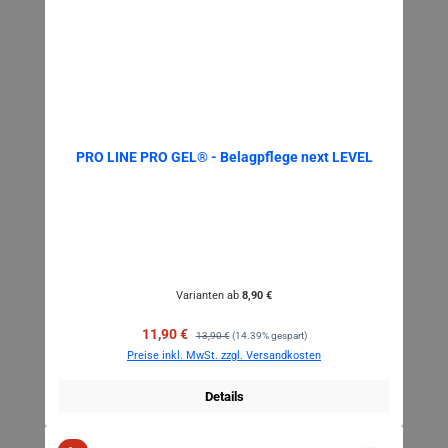
PRO LINE PRO GEL® - Belagpflege next LEVEL
Varianten ab
8,90 €
Verkaufspreis:
Regulärer Preis:
11,90 €
13,90 €
(14.39% gespart)
Preise inkl. MwSt. zzgl. Versandkosten
Details