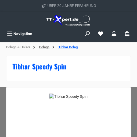
Zum Hauptinhalt springen
ÜBER 20 JAHRE ERFAHRUNG
Navigation
Beläge & Hölzer
Beläge
Tibhar Belag
Tibhar Speedy Spin
Bildergalerie überspringen