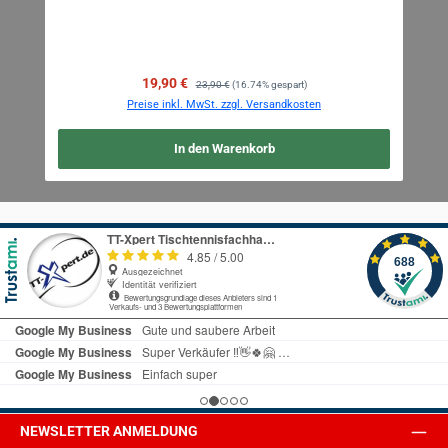
Verkaufspreis:
Regulärer Preis:
19,90 €
23,90 €
(16.74% gespart)
Preise inkl. MwSt. zzgl. Versandkosten
In den Warenkorb
Text vergrößern
Hochkontrastmodus
NEWSLETTER ANMELDUNG