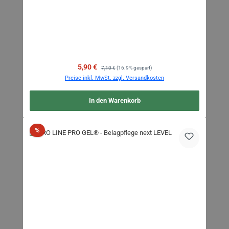
Verkaufspreis:
Regulärer Preis:
5,90 €
7,10 €
(16.9% gespart)
Preise inkl. MwSt. zzgl. Versandkosten
In den Warenkorb
Rabatt
%