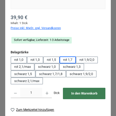
Regulärer Preis:
39,90 €
Inhalt:
1 Stck
Preise inkl. MwSt. zzgl. Versandkosten
Sofort verfügbar, Lieferzeit: 1-3 Arbeitstage
auswählen
Belagstärke
rot 1,0
rot 1,3
rot 1,5
rot 1,7
rot 1,9/2,0
rot 2,1/max
schwarz 1,0
schwarz 1,3
schwarz 1,5
schwarz 1,7/1,8
schwarz 1,9/2,0
schwarz 2,1/max
Produkt Anzahl: Gib den gewünschten Wert ein oder benutze die Schaltflächen um 
Stck
In den Warenkorb
Zum Merkzettel hinzufügen