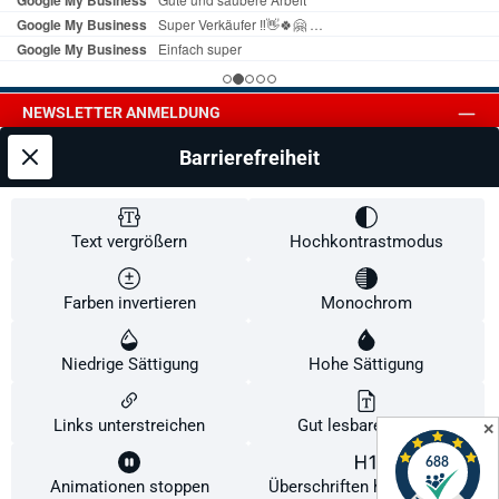
NEWSLETTER ANMELDUNG
Barrierefreiheit
SERVICE
BARRIEREFREIHEIT
VERTRAG WIDERRUFEN
Text vergrößern
Hochkontrastmodus
Farben invertieren
Monochrom
Facebook
Instagram
YouTube
Pinterest
WhatsApp
SERVICE
BARRIEREFREIHEIT
VERTRAG WIDERRUFEN
Niedrige Sättigung
Hohe Sättigung
Alle Preise inkl. gesetzl. Mehrwertsteuer zzgl.
Versandkosten
und ggf.
Nachnahmegebühren, wenn nicht anders angegeben.
Links unterstreichen
Gut lesbare Schrift
✕
© 2026 TT-Xpert-Tischtennis-Onlineshop - Alle Rechte vorbehalten. Theme by
ThemeWare®
Animationen stoppen
Überschriften hervorheben