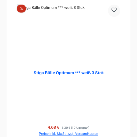
Rabatt
%
Stiga Bälle Optimum *** weiß 3 Stck
Verkaufspreis:
Regulärer Preis:
4,68 €
5,20 €
(10% gespart)
Preise inkl. MwSt. zzgl. Versandkosten