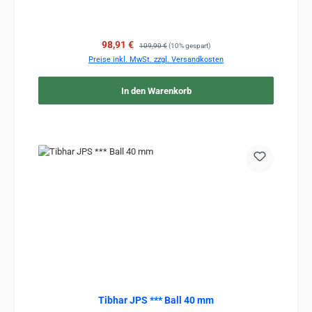
Verkaufspreis:
Regulärer Preis:
98,91 €
109,90 €
(10% gespart)
Preise inkl. MwSt. zzgl. Versandkosten
In den Warenkorb
Tibhar JPS *** Ball 40 mm